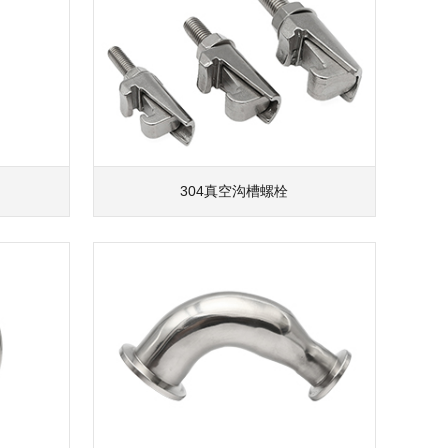
304真空沟槽螺栓