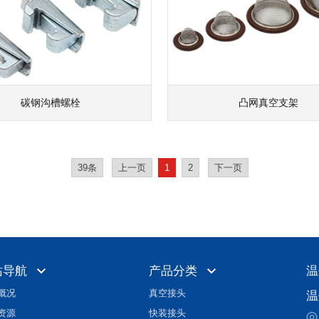
碳钢沟槽螺栓
凸网真空支架
39条
上一页
1
2
下一页
站导航
产品分类
温
概况
真空接头
温
资源
快装接头