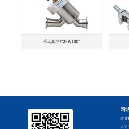
手动真空挡板阀180°
网
企业
人力